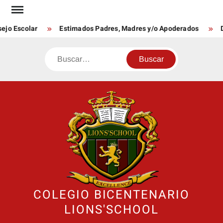
Saltar
al
jo Escolar
Estimados Padres, Madres y/o Apoderados
Dí
contenido
Buscar
COLEGIO BICENTENARIO
LIONS'SCHOOL