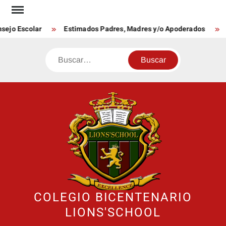
Saltar
al
ejo Escolar
Estimados Padres, Madres y/o Apoderados
D
contenido
Buscar
COLEGIO BICENTENARIO
LIONS'SCHOOL