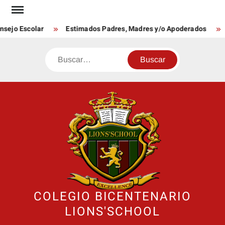
Saltar
al
nsejo Escolar
Estimados Padres, Madres y/o Apoderados
contenido
Buscar
COLEGIO BICENTENARIO
LIONS'SCHOOL