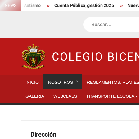
Saltar
Día del Autismo
NEWS
Cuenta Pública, gestión 2025
Nueva inte
al
contenido
Buscar
COLEGIO BICE
INICIO
NOSOTROS
REGLAMENTOS, PLANE
GALERIA
WEBCLASS
TRANSPORTE ESCOLAR
Dirección