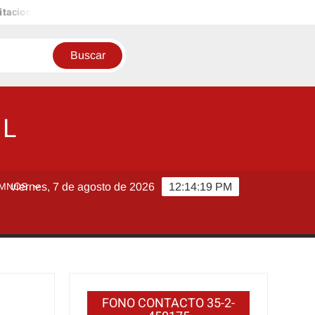
ion Cuenta Publica
Minuto de silencio por tragedia vivida en co
OL
MNOS
viernes, 7 de agosto de 2026
12:14:20 PM
FONO CONTACTO 35-2-